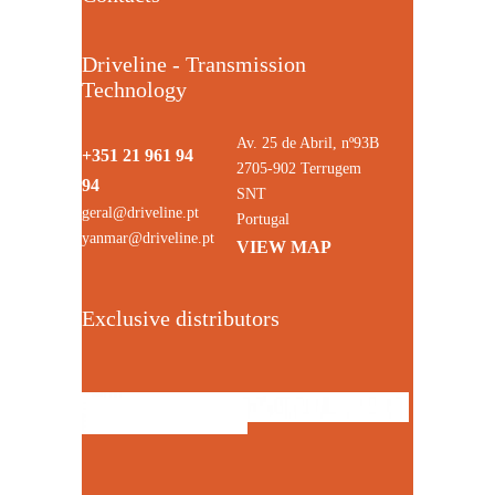
Driveline - Transmission
Technology
Av. 25 de Abril, nº93B
+351 21 961 94
2705-902 Terrugem
94
SNT
geral@driveline.pt
Portugal
yanmar@driveline.pt
VIEW MAP
Exclusive distributors