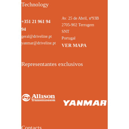
Technology
Av. 25 de Abril, nº93B
+351 21 961 94
2705-902 Terrugem
94
SNT
geral@driveline.pt
Portugal
yanmar@driveline.pt
VER MAPA
Representantes exclusivos
Contacts