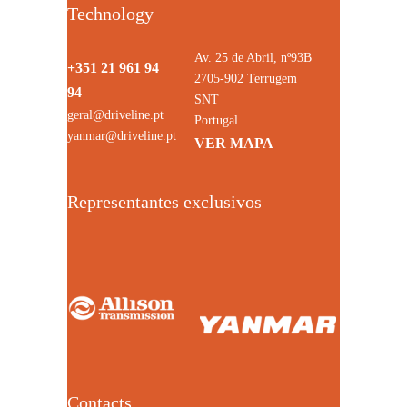
Technology
Av. 25 de Abril, nº93B
+351 21 961 94
2705-902 Terrugem
94
SNT
geral@driveline.pt
Portugal
yanmar@driveline.pt
VER MAPA
Representantes exclusivos
Contacts