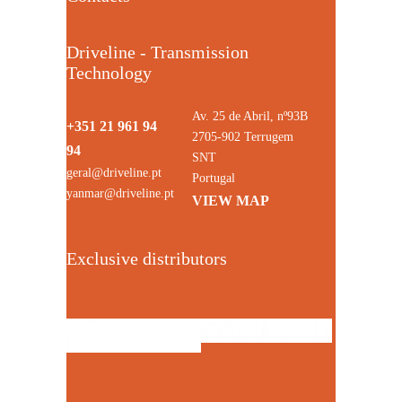
Driveline - Transmission
Technology
Av. 25 de Abril, nº93B
+351 21 961 94
2705-902 Terrugem
94
SNT
geral@driveline.pt
Portugal
yanmar@driveline.pt
VIEW MAP
Exclusive distributors