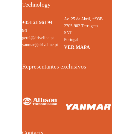
Technology
Av. 25 de Abril, nº93B
+351 21 961 94
2705-902 Terrugem
94
SNT
geral@driveline.pt
Portugal
yanmar@driveline.pt
VER MAPA
Representantes exclusivos
Contacts