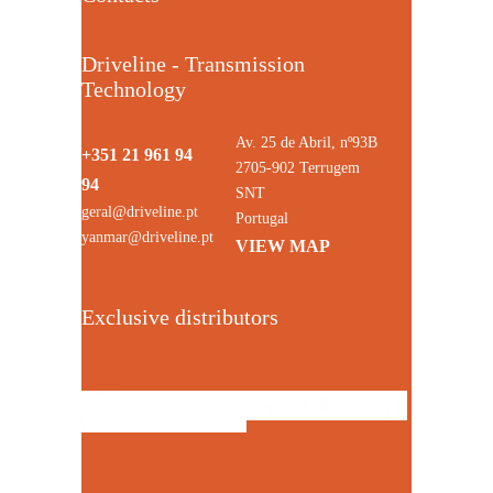
Driveline - Transmission
Technology
Av. 25 de Abril, nº93B
+351 21 961 94
2705-902 Terrugem
94
SNT
geral@driveline.pt
Portugal
yanmar@driveline.pt
VIEW MAP
Exclusive distributors