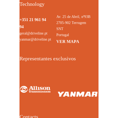
Technology
Av. 25 de Abril, nº93B
+351 21 961 94
2705-902 Terrugem
94
SNT
geral@driveline.pt
Portugal
yanmar@driveline.pt
VER MAPA
Representantes exclusivos
Contacts