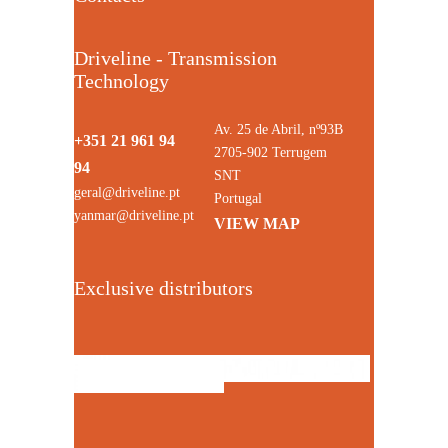
Driveline - Transmission
Technology
Av. 25 de Abril, nº93B
+351 21 961 94
2705-902 Terrugem
94
SNT
geral@driveline.pt
Portugal
yanmar@driveline.pt
VIEW MAP
Exclusive distributors