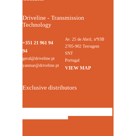
Driveline - Transmission
Technology
Av. 25 de Abril, nº93B
+351 21 961 94
2705-902 Terrugem
94
SNT
geral@driveline.pt
Portugal
yanmar@driveline.pt
VIEW MAP
Exclusive distributors