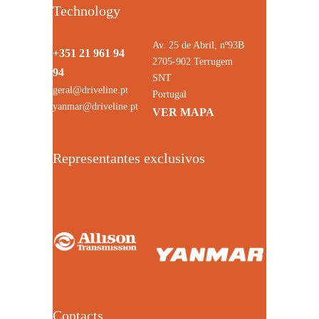
Technology
Av. 25 de Abril, nº93B
+351 21 961 94
2705-902 Terrugem
94
SNT
geral@driveline.pt
Portugal
yanmar@driveline.pt
VER MAPA
Representantes exclusivos
Contacts