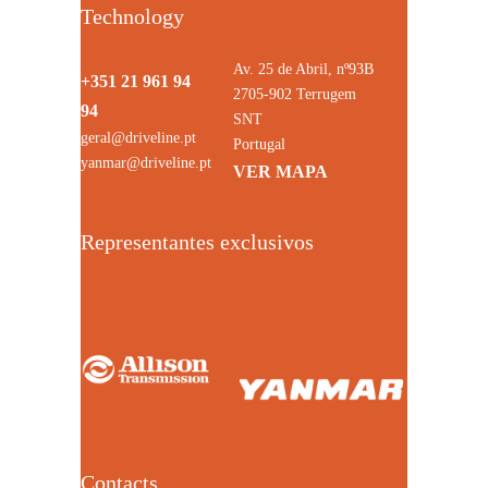
Technology
Av. 25 de Abril, nº93B
+351 21 961 94
2705-902 Terrugem
94
SNT
geral@driveline.pt
Portugal
yanmar@driveline.pt
VER MAPA
Representantes exclusivos
Contacts