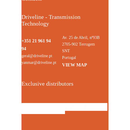
Driveline - Transmission
Technology
Av. 25 de Abril, nº93B
+351 21 961 94
2705-902 Terrugem
94
SNT
geral@driveline.pt
Portugal
yanmar@driveline.pt
VIEW MAP
Exclusive distributors