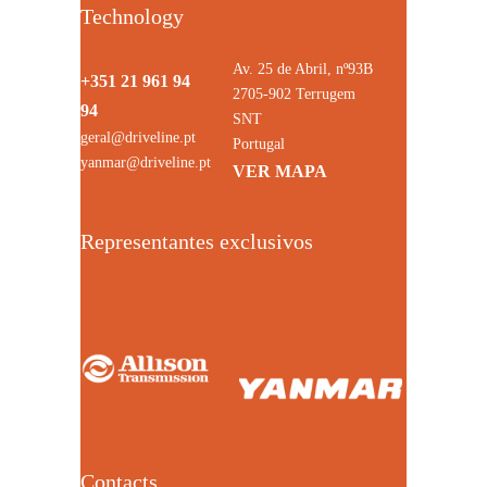
Technology
Av. 25 de Abril, nº93B
+351 21 961 94
2705-902 Terrugem
94
SNT
geral@driveline.pt
Portugal
yanmar@driveline.pt
VER MAPA
Representantes exclusivos
Contacts