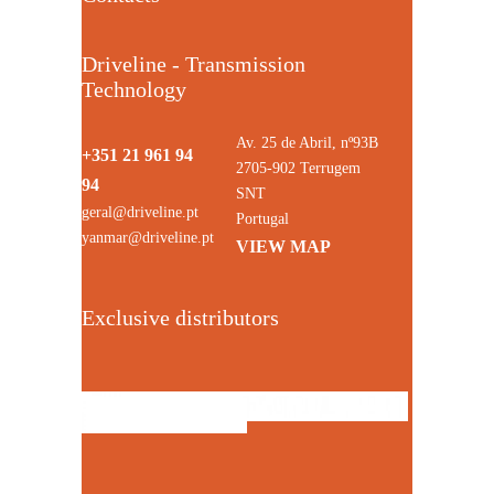
Driveline - Transmission
Technology
Av. 25 de Abril, nº93B
+351 21 961 94
2705-902 Terrugem
94
SNT
geral@driveline.pt
Portugal
yanmar@driveline.pt
VIEW MAP
Exclusive distributors