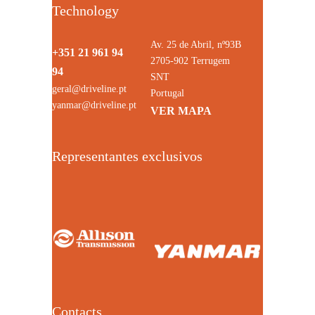
Technology
Av. 25 de Abril, nº93B
+351 21 961 94
2705-902 Terrugem
94
SNT
geral@driveline.pt
Portugal
yanmar@driveline.pt
VER MAPA
Representantes exclusivos
Contacts