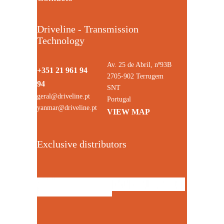
Driveline - Transmission
Technology
Av. 25 de Abril, nº93B
+351 21 961 94
2705-902 Terrugem
94
SNT
geral@driveline.pt
Portugal
yanmar@driveline.pt
VIEW MAP
Exclusive distributors