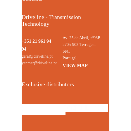
Driveline - Transmission
Technology
Av. 25 de Abril, nº93B
+351 21 961 94
2705-902 Terrugem
94
SNT
geral@driveline.pt
Portugal
yanmar@driveline.pt
VIEW MAP
Exclusive distributors