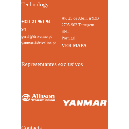
Technology
Av. 25 de Abril, nº93B
+351 21 961 94
2705-902 Terrugem
94
SNT
geral@driveline.pt
Portugal
yanmar@driveline.pt
VER MAPA
Representantes exclusivos
Contacts