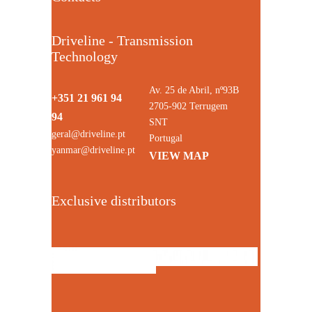
Driveline - Transmission
Technology
Av. 25 de Abril, nº93B
+351 21 961 94
2705-902 Terrugem
94
SNT
geral@driveline.pt
Portugal
yanmar@driveline.pt
VIEW MAP
Exclusive distributors