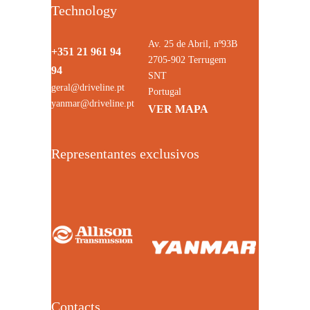
Technology
Av. 25 de Abril, nº93B
+351 21 961 94
2705-902 Terrugem
94
SNT
geral@driveline.pt
Portugal
yanmar@driveline.pt
VER MAPA
Representantes exclusivos
Contacts