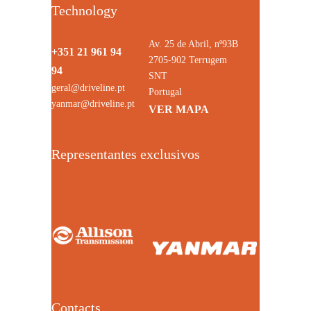
Technology
Av. 25 de Abril, nº93B
+351 21 961 94
2705-902 Terrugem
94
SNT
geral@driveline.pt
Portugal
yanmar@driveline.pt
VER MAPA
Representantes exclusivos
Contacts