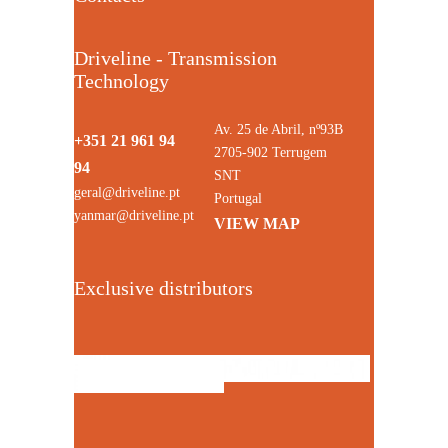
Driveline - Transmission
Technology
Av. 25 de Abril, nº93B
+351 21 961 94
2705-902 Terrugem
94
SNT
geral@driveline.pt
Portugal
yanmar@driveline.pt
VIEW MAP
Exclusive distributors