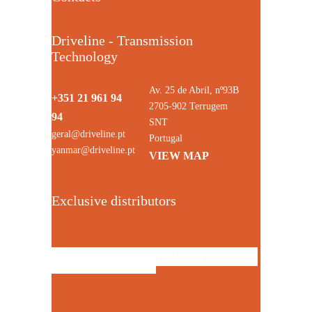
Driveline - Transmission
Technology
Av. 25 de Abril, nº93B
+351 21 961 94
2705-902 Terrugem
94
SNT
geral@driveline.pt
Portugal
yanmar@driveline.pt
VIEW MAP
Exclusive distributors