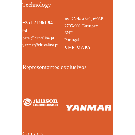
Technology
Av. 25 de Abril, nº93B
+351 21 961 94
2705-902 Terrugem
94
SNT
geral@driveline.pt
Portugal
yanmar@driveline.pt
VER MAPA
Representantes exclusivos
Contacts