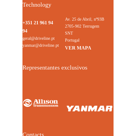
Technology
Av. 25 de Abril, nº93B
+351 21 961 94
2705-902 Terrugem
94
SNT
geral@driveline.pt
Portugal
yanmar@driveline.pt
VER MAPA
Representantes exclusivos
Contacts