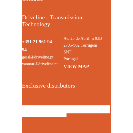
Driveline - Transmission
Technology
Av. 25 de Abril, nº93B
+351 21 961 94
2705-902 Terrugem
94
SNT
geral@driveline.pt
Portugal
yanmar@driveline.pt
VIEW MAP
Exclusive distributors