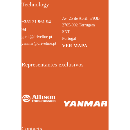
Technology
Av. 25 de Abril, nº93B
+351 21 961 94
2705-902 Terrugem
94
SNT
geral@driveline.pt
Portugal
yanmar@driveline.pt
VER MAPA
Representantes exclusivos
Contacts