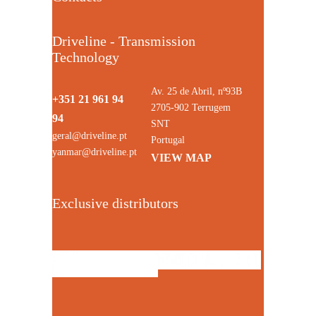
Driveline - Transmission
Technology
Av. 25 de Abril, nº93B
+351 21 961 94
2705-902 Terrugem
94
SNT
geral@driveline.pt
Portugal
yanmar@driveline.pt
VIEW MAP
Exclusive distributors