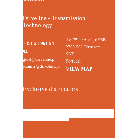
Driveline - Transmission
Technology
Av. 25 de Abril, nº93B
+351 21 961 94
2705-902 Terrugem
94
SNT
geral@driveline.pt
Portugal
yanmar@driveline.pt
VIEW MAP
Exclusive distributors