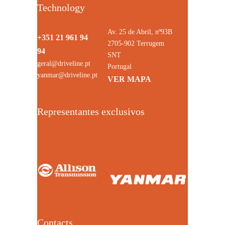
Technology
Av. 25 de Abril, nº93B
+351 21 961 94
2705-902 Terrugem
94
SNT
geral@driveline.pt
Portugal
yanmar@driveline.pt
VER MAPA
Representantes exclusivos
Contacts