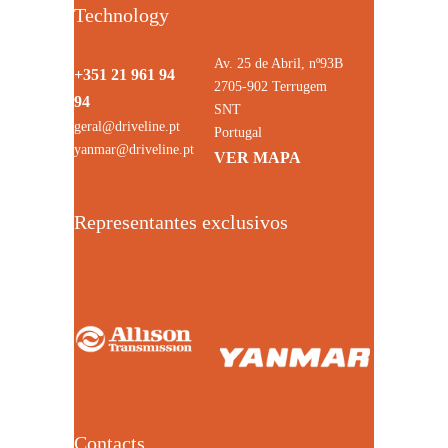
Technology
Av. 25 de Abril, nº93B
+351 21 961 94
2705-902 Terrugem
94
SNT
geral@driveline.pt
Portugal
yanmar@driveline.pt
VER MAPA
Representantes exclusivos
Contacts