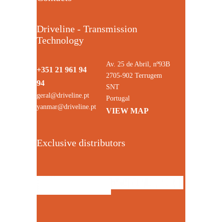
Driveline - Transmission
Technology
Av. 25 de Abril, nº93B
+351 21 961 94
2705-902 Terrugem
94
SNT
geral@driveline.pt
Portugal
yanmar@driveline.pt
VIEW MAP
Exclusive distributors