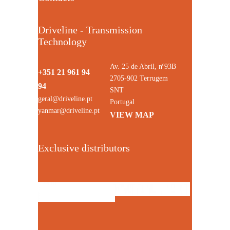
Driveline - Transmission
Technology
Av. 25 de Abril, nº93B
+351 21 961 94
2705-902 Terrugem
94
SNT
geral@driveline.pt
Portugal
yanmar@driveline.pt
VIEW MAP
Exclusive distributors