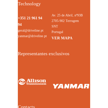
Technology
Av. 25 de Abril, nº93B
+351 21 961 94
2705-902 Terrugem
94
SNT
geral@driveline.pt
Portugal
yanmar@driveline.pt
VER MAPA
Representantes exclusivos
Contacts