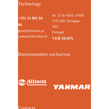
Technology
Av. 25 de Abril, nº93B
+351 21 961 94
2705-902 Terrugem
94
SNT
geral@driveline.pt
Portugal
yanmar@driveline.pt
VER MAPA
Representantes exclusivos
Contacts