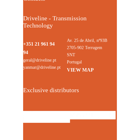
Driveline - Transmission
Technology
Av. 25 de Abril, nº93B
+351 21 961 94
2705-902 Terrugem
94
SNT
geral@driveline.pt
Portugal
yanmar@driveline.pt
VIEW MAP
Exclusive distributors