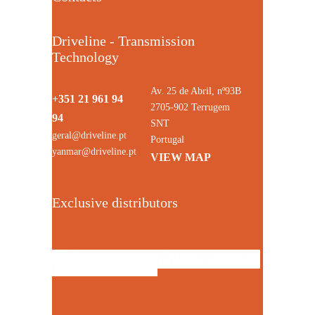
Driveline - Transmission
Technology
Av. 25 de Abril, nº93B
+351 21 961 94
2705-902 Terrugem
94
SNT
geral@driveline.pt
Portugal
yanmar@driveline.pt
VIEW MAP
Exclusive distributors