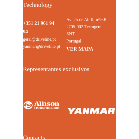
Technology
Av. 25 de Abril, nº93B
+351 21 961 94
2705-902 Terrugem
94
SNT
geral@driveline.pt
Portugal
yanmar@driveline.pt
VER MAPA
Representantes exclusivos
Contacts