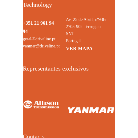
Technology
Av. 25 de Abril, nº93B
+351 21 961 94
2705-902 Terrugem
94
SNT
geral@driveline.pt
Portugal
yanmar@driveline.pt
VER MAPA
Representantes exclusivos
Contacts