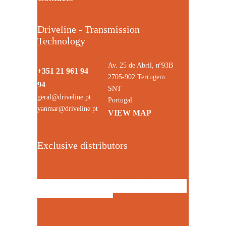
Driveline - Transmission
Technology
Av. 25 de Abril, nº93B
+351 21 961 94
2705-902 Terrugem
94
SNT
geral@driveline.pt
Portugal
yanmar@driveline.pt
VIEW MAP
Exclusive distributors