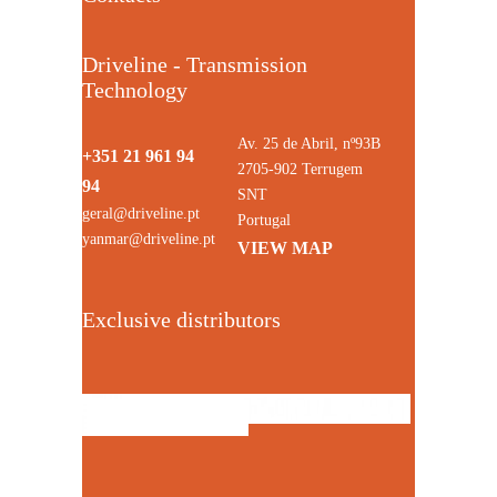
Driveline - Transmission
Technology
Av. 25 de Abril, nº93B
+351 21 961 94
2705-902 Terrugem
94
SNT
geral@driveline.pt
Portugal
yanmar@driveline.pt
VIEW MAP
Exclusive distributors