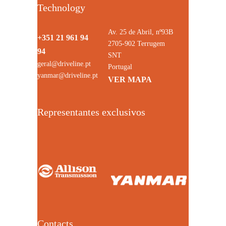
Technology
Av. 25 de Abril, nº93B
+351 21 961 94
2705-902 Terrugem
94
SNT
geral@driveline.pt
Portugal
yanmar@driveline.pt
VER MAPA
Representantes exclusivos
Contacts