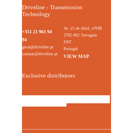
Driveline - Transmission
Technology
Av. 25 de Abril, nº93B
+351 21 961 94
2705-902 Terrugem
94
SNT
geral@driveline.pt
Portugal
yanmar@driveline.pt
VIEW MAP
Exclusive distributors