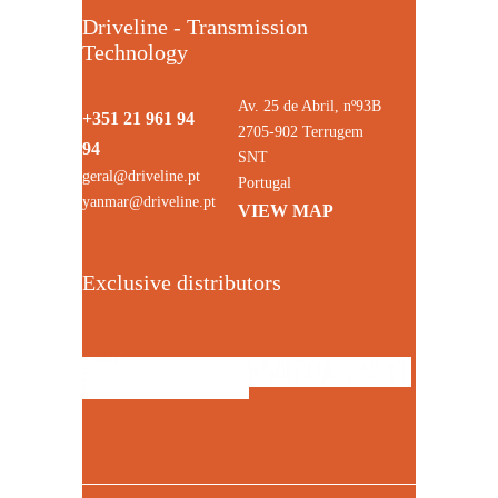
Driveline - Transmission
Technology
Av. 25 de Abril, nº93B
+351 21 961 94
2705-902 Terrugem
94
SNT
geral@driveline.pt
Portugal
yanmar@driveline.pt
VIEW MAP
Exclusive distributors