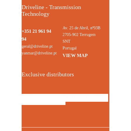
Driveline - Transmission
Technology
Av. 25 de Abril, nº93B
+351 21 961 94
2705-902 Terrugem
94
SNT
geral@driveline.pt
Portugal
yanmar@driveline.pt
VIEW MAP
Exclusive distributors