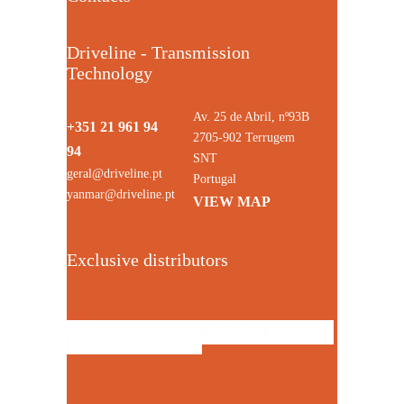
Driveline - Transmission
Technology
Av. 25 de Abril, nº93B
+351 21 961 94
2705-902 Terrugem
94
SNT
geral@driveline.pt
Portugal
yanmar@driveline.pt
VIEW MAP
Exclusive distributors