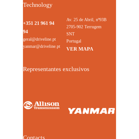
Technology
Av. 25 de Abril, nº93B
+351 21 961 94
2705-902 Terrugem
94
SNT
geral@driveline.pt
Portugal
yanmar@driveline.pt
VER MAPA
Representantes exclusivos
Contacts