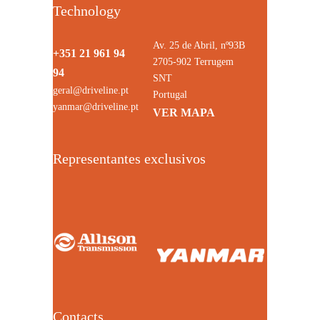
Technology
Av. 25 de Abril, nº93B
+351 21 961 94
2705-902 Terrugem
94
SNT
geral@driveline.pt
Portugal
yanmar@driveline.pt
VER MAPA
Representantes exclusivos
Contacts