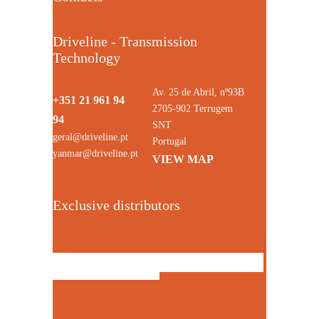
Driveline - Transmission
Technology
Av. 25 de Abril, nº93B
+351 21 961 94
2705-902 Terrugem
94
SNT
geral@driveline.pt
Portugal
yanmar@driveline.pt
VIEW MAP
Exclusive distributors