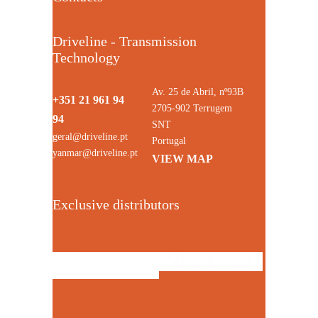
Driveline - Transmission
Technology
Av. 25 de Abril, nº93B
+351 21 961 94
2705-902 Terrugem
94
SNT
geral@driveline.pt
Portugal
yanmar@driveline.pt
VIEW MAP
Exclusive distributors