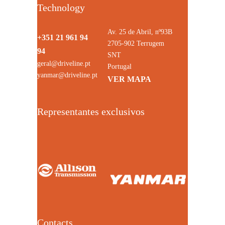
Technology
Av. 25 de Abril, nº93B
+351 21 961 94
2705-902 Terrugem
94
SNT
geral@driveline.pt
Portugal
yanmar@driveline.pt
VER MAPA
Representantes exclusivos
Contacts