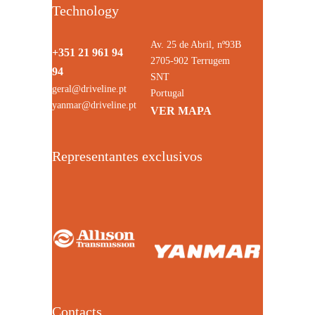
Technology
Av. 25 de Abril, nº93B
+351 21 961 94
2705-902 Terrugem
94
SNT
geral@driveline.pt
Portugal
yanmar@driveline.pt
VER MAPA
Representantes exclusivos
Contacts