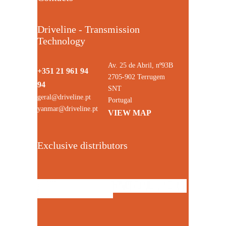
Driveline - Transmission
Technology
Av. 25 de Abril, nº93B
+351 21 961 94
2705-902 Terrugem
94
SNT
geral@driveline.pt
Portugal
yanmar@driveline.pt
VIEW MAP
Exclusive distributors