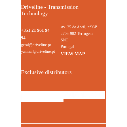
Driveline - Transmission
Technology
Av. 25 de Abril, nº93B
+351 21 961 94
2705-902 Terrugem
94
SNT
geral@driveline.pt
Portugal
yanmar@driveline.pt
VIEW MAP
Exclusive distributors