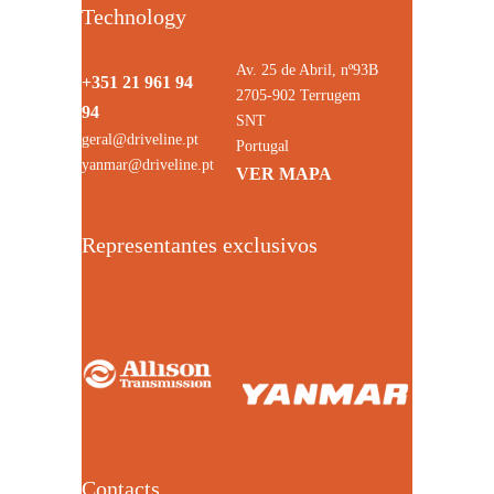
Technology
Av. 25 de Abril, nº93B
+351 21 961 94
2705-902 Terrugem
94
SNT
geral@driveline.pt
Portugal
yanmar@driveline.pt
VER MAPA
Representantes exclusivos
Contacts