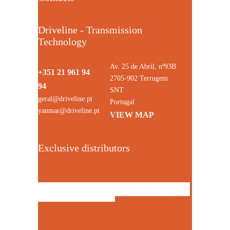
Driveline - Transmission
Technology
Av. 25 de Abril, nº93B
+351 21 961 94
2705-902 Terrugem
94
SNT
geral@driveline.pt
Portugal
yanmar@driveline.pt
VIEW MAP
Exclusive distributors