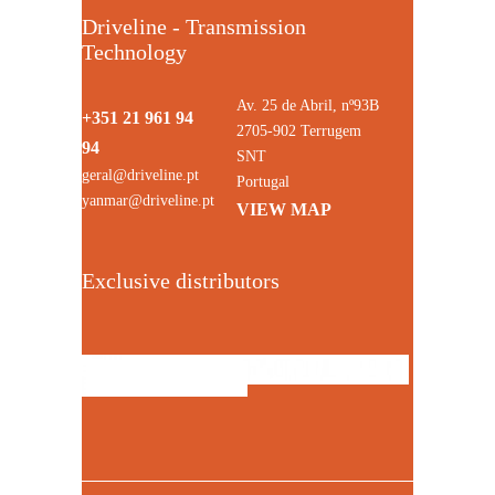
Driveline - Transmission
Technology
Av. 25 de Abril, nº93B
+351 21 961 94
2705-902 Terrugem
94
SNT
geral@driveline.pt
Portugal
yanmar@driveline.pt
VIEW MAP
Exclusive distributors