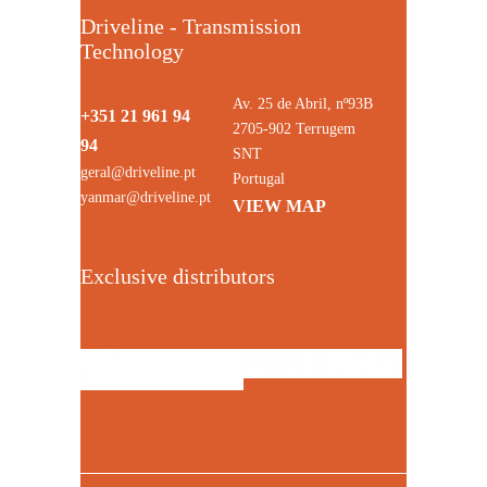
Driveline - Transmission
Technology
Av. 25 de Abril, nº93B
+351 21 961 94
2705-902 Terrugem
94
SNT
geral@driveline.pt
Portugal
yanmar@driveline.pt
VIEW MAP
Exclusive distributors