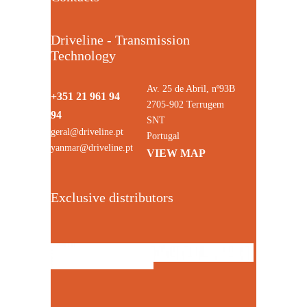
Driveline - Transmission
Technology
Av. 25 de Abril, nº93B
+351 21 961 94
2705-902 Terrugem
94
SNT
geral@driveline.pt
Portugal
yanmar@driveline.pt
VIEW MAP
Exclusive distributors