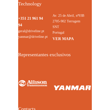
Technology
Av. 25 de Abril, nº93B
+351 21 961 94
2705-902 Terrugem
94
SNT
geral@driveline.pt
Portugal
yanmar@driveline.pt
VER MAPA
Representantes exclusivos
Contacts