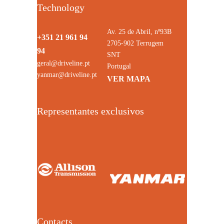
Technology
Av. 25 de Abril, nº93B
+351 21 961 94
2705-902 Terrugem
94
SNT
geral@driveline.pt
Portugal
yanmar@driveline.pt
VER MAPA
Representantes exclusivos
Contacts