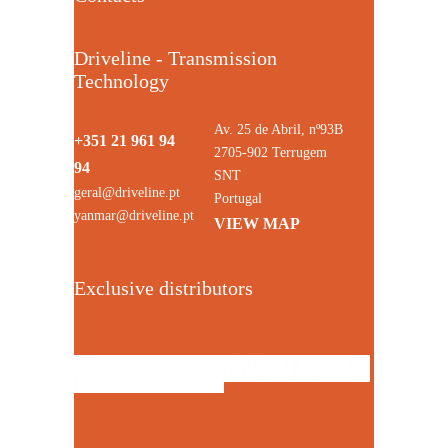
Driveline - Transmission
Technology
Av. 25 de Abril, nº93B
+351 21 961 94
2705-902 Terrugem
94
SNT
geral@driveline.pt
Portugal
yanmar@driveline.pt
VIEW MAP
Exclusive distributors