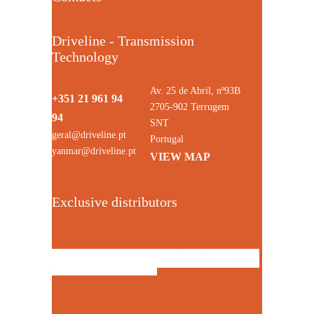
Driveline - Transmission
Technology
Av. 25 de Abril, nº93B
+351 21 961 94
2705-902 Terrugem
94
SNT
geral@driveline.pt
Portugal
yanmar@driveline.pt
VIEW MAP
Exclusive distributors