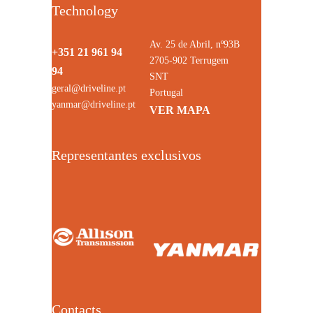
Technology
Av. 25 de Abril, nº93B
+351 21 961 94
2705-902 Terrugem
94
SNT
geral@driveline.pt
Portugal
yanmar@driveline.pt
VER MAPA
Representantes exclusivos
Contacts