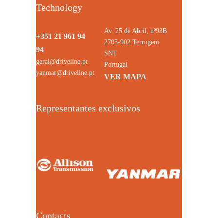
Technology
Av. 25 de Abril, nº93B
+351 21 961 94
2705-902 Terrugem
94
SNT
geral@driveline.pt
Portugal
yanmar@driveline.pt
VER MAPA
Representantes exclusivos
Contacts