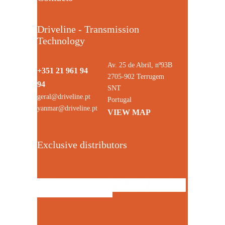
Driveline - Transmission
Technology
Av. 25 de Abril, nº93B
+351 21 961 94
2705-902 Terrugem
94
SNT
geral@driveline.pt
Portugal
yanmar@driveline.pt
VIEW MAP
Exclusive distributors