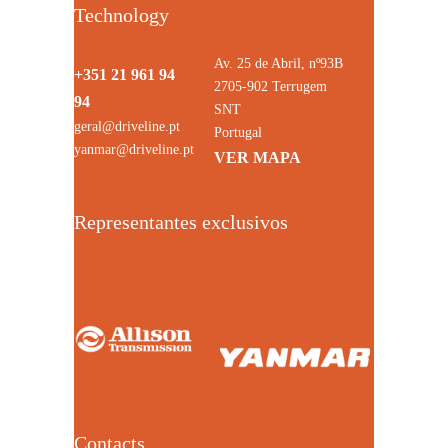
Technology
Av. 25 de Abril, nº93B
+351 21 961 94
2705-902 Terrugem
94
SNT
geral@driveline.pt
Portugal
yanmar@driveline.pt
VER MAPA
Representantes exclusivos
Contacts