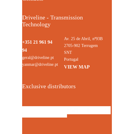
Driveline - Transmission
Technology
Av. 25 de Abril, nº93B
+351 21 961 94
2705-902 Terrugem
94
SNT
geral@driveline.pt
Portugal
yanmar@driveline.pt
VIEW MAP
Exclusive distributors