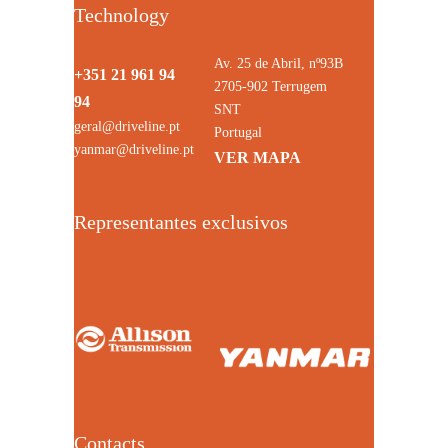
Technology
Av. 25 de Abril, nº93B
+351 21 961 94
2705-902 Terrugem
94
SNT
geral@driveline.pt
Portugal
yanmar@driveline.pt
VER MAPA
Representantes exclusivos
Contacts