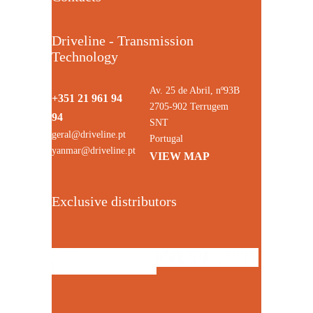
Driveline - Transmission
Technology
Av. 25 de Abril, nº93B
+351 21 961 94
2705-902 Terrugem
94
SNT
geral@driveline.pt
Portugal
yanmar@driveline.pt
VIEW MAP
Exclusive distributors