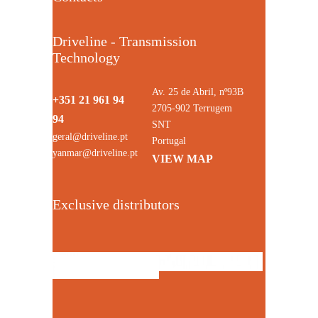
Driveline - Transmission
Technology
Av. 25 de Abril, nº93B
+351 21 961 94
2705-902 Terrugem
94
SNT
geral@driveline.pt
Portugal
yanmar@driveline.pt
VIEW MAP
Exclusive distributors