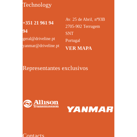
Technology
Av. 25 de Abril, nº93B
+351 21 961 94
2705-902 Terrugem
94
SNT
geral@driveline.pt
Portugal
yanmar@driveline.pt
VER MAPA
Representantes exclusivos
Contacts