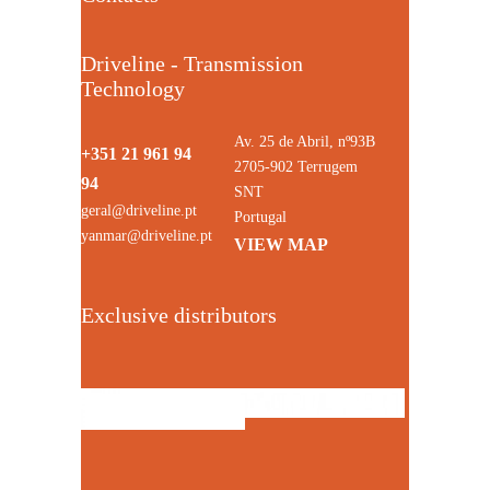
Driveline - Transmission
Technology
Av. 25 de Abril, nº93B
+351 21 961 94
2705-902 Terrugem
94
SNT
geral@driveline.pt
Portugal
yanmar@driveline.pt
VIEW MAP
Exclusive distributors