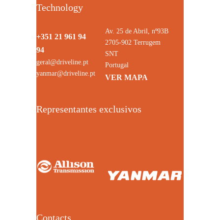
Technology
Av. 25 de Abril, nº93B
+351 21 961 94
2705-902 Terrugem
94
SNT
geral@driveline.pt
Portugal
yanmar@driveline.pt
VER MAPA
Representantes exclusivos
Contacts