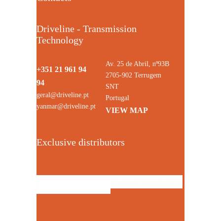
Driveline - Transmission
Technology
Av. 25 de Abril, nº93B
+351 21 961 94
2705-902 Terrugem
94
SNT
geral@driveline.pt
Portugal
yanmar@driveline.pt
VIEW MAP
Exclusive distributors