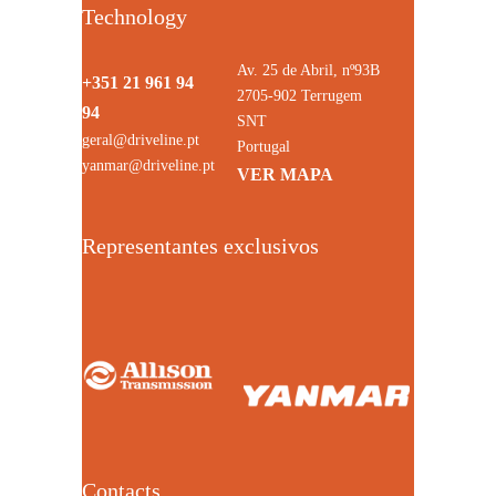
Technology
Av. 25 de Abril, nº93B
+351 21 961 94
2705-902 Terrugem
94
SNT
geral@driveline.pt
Portugal
yanmar@driveline.pt
VER MAPA
Representantes exclusivos
Contacts