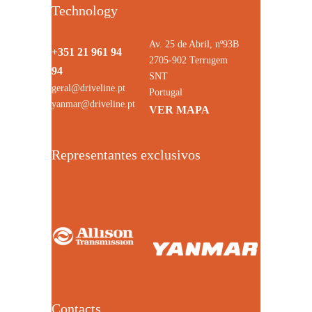
Technology
Av. 25 de Abril, nº93B
+351 21 961 94
2705-902 Terrugem
94
SNT
geral@driveline.pt
Portugal
yanmar@driveline.pt
VER MAPA
Representantes exclusivos
Contacts