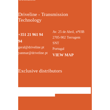
Driveline - Transmission
Technology
Av. 25 de Abril, nº93B
+351 21 961 94
2705-902 Terrugem
94
SNT
geral@driveline.pt
Portugal
yanmar@driveline.pt
VIEW MAP
Exclusive distributors