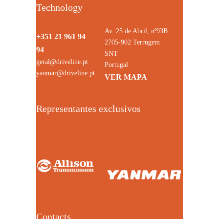
Technology
Av. 25 de Abril, nº93B
+351 21 961 94
2705-902 Terrugem
94
SNT
geral@driveline.pt
Portugal
yanmar@driveline.pt
VER MAPA
Representantes exclusivos
Contacts