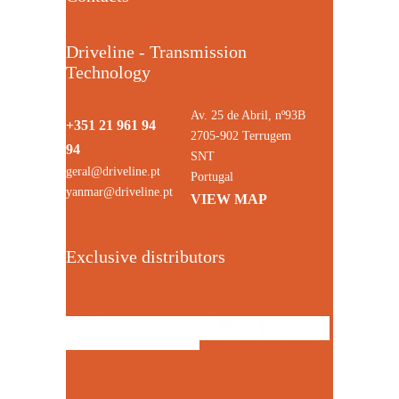
Driveline - Transmission
Technology
Av. 25 de Abril, nº93B
+351 21 961 94
2705-902 Terrugem
94
SNT
geral@driveline.pt
Portugal
yanmar@driveline.pt
VIEW MAP
Exclusive distributors