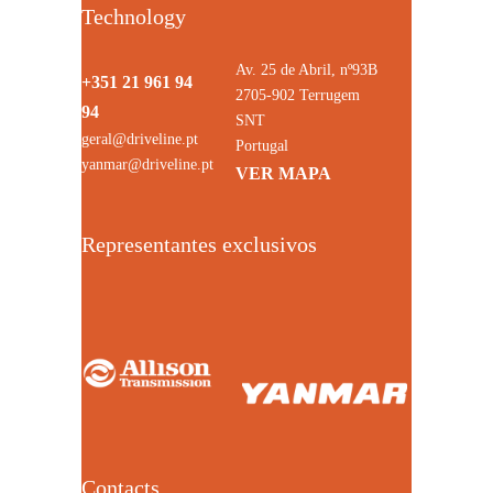
Technology
Av. 25 de Abril, nº93B
+351 21 961 94
2705-902 Terrugem
94
SNT
geral@driveline.pt
Portugal
yanmar@driveline.pt
VER MAPA
Representantes exclusivos
Contacts