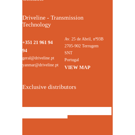
Driveline - Transmission
Technology
Av. 25 de Abril, nº93B
+351 21 961 94
2705-902 Terrugem
94
SNT
geral@driveline.pt
Portugal
yanmar@driveline.pt
VIEW MAP
Exclusive distributors