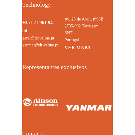
Technology
Av. 25 de Abril, nº93B
+351 21 961 94
2705-902 Terrugem
94
SNT
geral@driveline.pt
Portugal
yanmar@driveline.pt
VER MAPA
Representantes exclusivos
Contacts