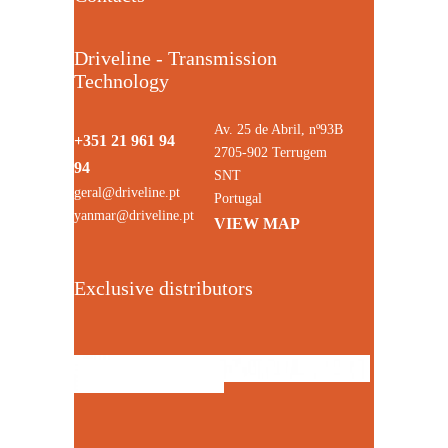
Driveline - Transmission
Technology
Av. 25 de Abril, nº93B
+351 21 961 94
2705-902 Terrugem
94
SNT
geral@driveline.pt
Portugal
yanmar@driveline.pt
VIEW MAP
Exclusive distributors