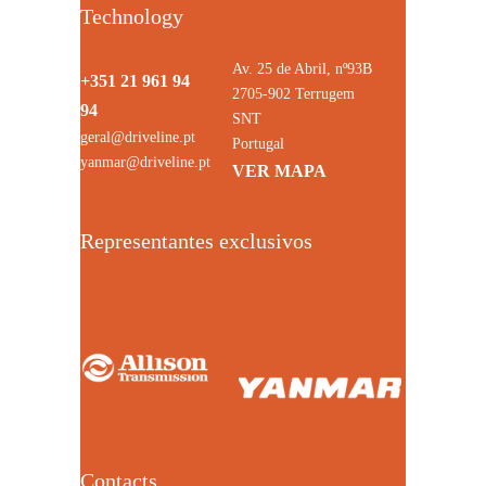
Technology
Av. 25 de Abril, nº93B
+351 21 961 94
2705-902 Terrugem
94
SNT
geral@driveline.pt
Portugal
yanmar@driveline.pt
VER MAPA
Representantes exclusivos
Contacts