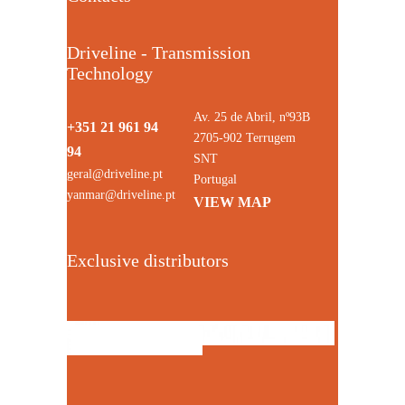
Driveline - Transmission
Technology
Av. 25 de Abril, nº93B
+351 21 961 94
2705-902 Terrugem
94
SNT
geral@driveline.pt
Portugal
yanmar@driveline.pt
VIEW MAP
Exclusive distributors