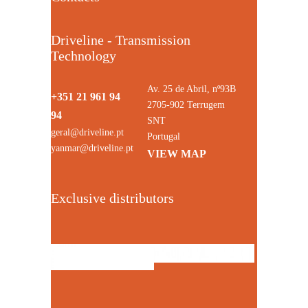
Driveline - Transmission
Technology
Av. 25 de Abril, nº93B
+351 21 961 94
2705-902 Terrugem
94
SNT
geral@driveline.pt
Portugal
yanmar@driveline.pt
VIEW MAP
Exclusive distributors