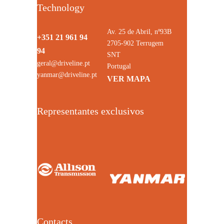
Technology
Av. 25 de Abril, nº93B
+351 21 961 94
2705-902 Terrugem
94
SNT
geral@driveline.pt
Portugal
yanmar@driveline.pt
VER MAPA
Representantes exclusivos
Contacts