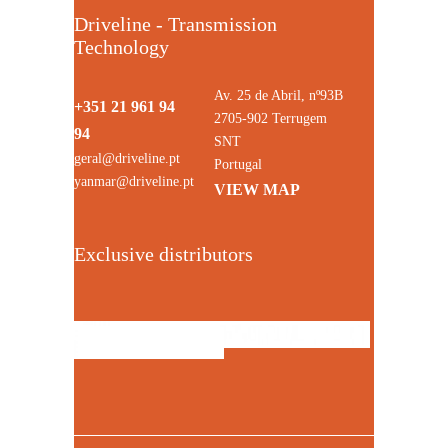
Driveline - Transmission
Technology
Av. 25 de Abril, nº93B
+351 21 961 94
2705-902 Terrugem
94
SNT
geral@driveline.pt
Portugal
yanmar@driveline.pt
VIEW MAP
Exclusive distributors