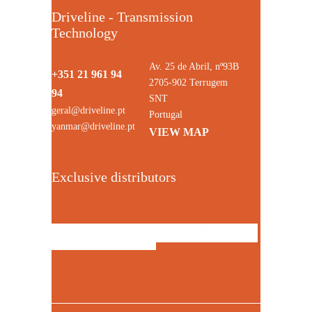
Driveline - Transmission
Technology
Av. 25 de Abril, nº93B
+351 21 961 94
2705-902 Terrugem
94
SNT
geral@driveline.pt
Portugal
yanmar@driveline.pt
VIEW MAP
Exclusive distributors