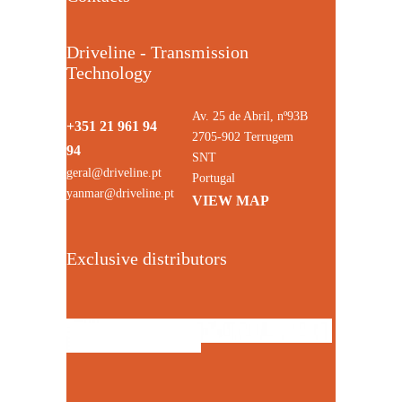
Driveline - Transmission
Technology
Av. 25 de Abril, nº93B
+351 21 961 94
2705-902 Terrugem
94
SNT
geral@driveline.pt
Portugal
yanmar@driveline.pt
VIEW MAP
Exclusive distributors