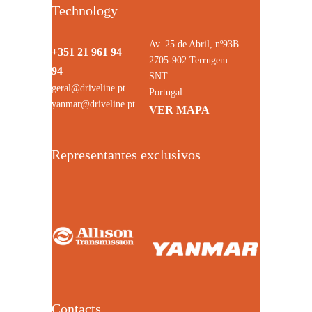
Technology
Av. 25 de Abril, nº93B
+351 21 961 94
2705-902 Terrugem
94
SNT
geral@driveline.pt
Portugal
yanmar@driveline.pt
VER MAPA
Representantes exclusivos
Contacts